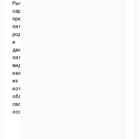
Рыба
сарган
представлена
пятью
родами
и
двадцатью
пятью
видами,
каждый
из
которых
обладает
своими
особенностями: