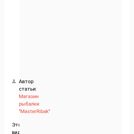
Автор
статьи:
Магазин
рыбалки
"MasterRibak"
Этот
вид