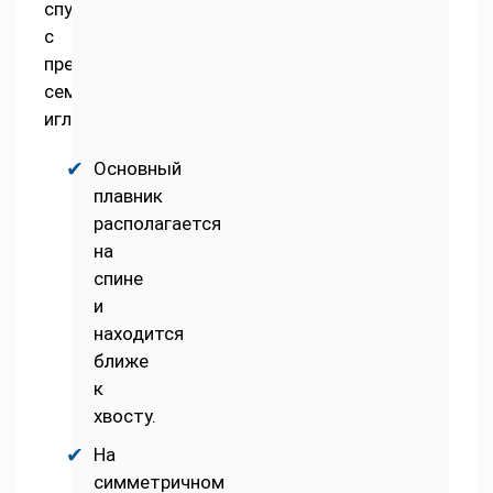
спутывают
с
представителями
семейства
игловых.
Основный
плавник
располагается
на
спине
и
находится
ближе
к
хвосту.
На
симметричном