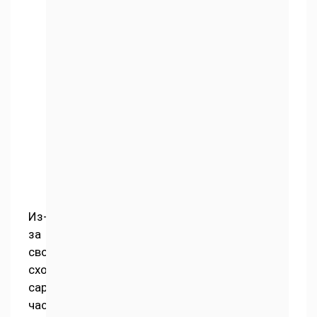
Из-
за
своей
схожести
сарган
часто