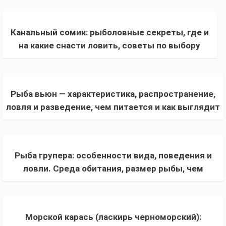
Канальный сомик: рыболовные секреты, где и
на какие снасти ловить, советы по выбору
места, наживок и как поймать сомика
Рыба вьюн — характеристика, распространение,
ловля и разведение, чем питается и как выглядит
на фото + описание полезных свойств рыбы
Рыба групера: особенности вида, поведения и
ловли. Среда обитания, размер рыбы, чем
питается и как выглядит, полезные свойства
Морской карась (ласкирь черноморский):