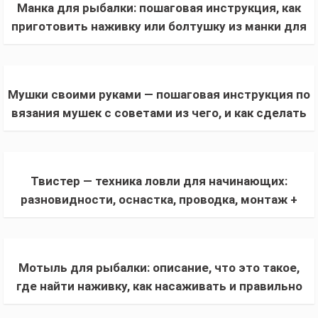
Манка для рыбалки: пошаговая инструкция, как
приготовить наживку или болтушку из манки для
ловли карпа, карася, леща, плотвы
Мушки своими руками — пошаговая инструкция по
вязания мушек с советами из чего, и как сделать
имитацию живой наживки для рыб
Твистер — техника ловли для начинающих:
разновидности, оснастка, проводка, монтаж +
обзор лучших приманок-твистеров, 60 фото
Мотыль для рыбалки: описание, что это такое,
где найти наживку, как насаживать и правильно
хранить мотыля в домашних условиях