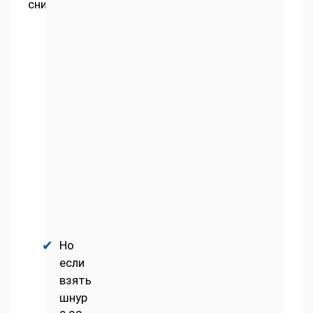
снизу.
Но
если
взять
шнур