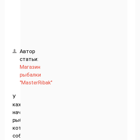
Автор
статьи:
Магазин
рыбалки
"MasterRibak"
У
каждого
начинающего
рыбака,
который
собирается