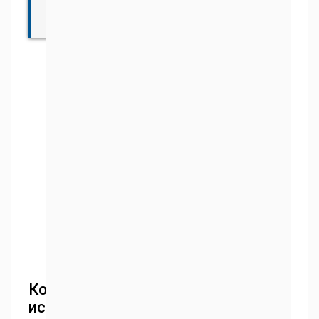
выбирать
шнур.
Когда
использовать