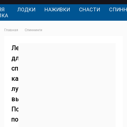
ЯЯ
ЛОДКИ
НАЖИВКИ
СНАСТИ
СПИНН
ЛКА
Главная
Спиннинги
Леска
для
спиннинга:
какую
лучше
выбрать?
Подбор
подходящего